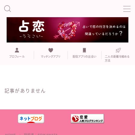
MENU
こい
プロフィール
既婚者専用マッチングアプリ
プロフィール
マッチングアプリ
配信アプリの出会い
二人の距離を縮める
方法
マッチングアプリ
記事がありません
マッチングアプリでの誘い方や注意点
二人の距離を縮める方法
おすすめの出会いの場
HOME
投稿者：ERIKAWATA
＞