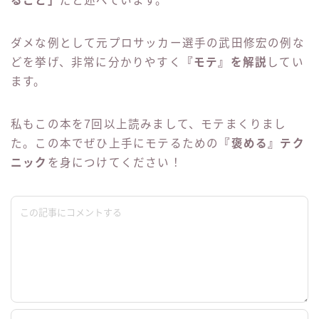
こちらは上記の『間違いだらけの婚活にさよなら』の
本の著者が『男性向け』に書いた本です。
『
ほめろじ〜
』というロジックを元に解説されてお
り、女性にモテるためには
「良い記憶をプレゼントす
ること」
だと述べています。
ダメな例として元プロサッカー選手の武田修宏の例な
どを挙げ、非常に分かりやすく
『モテ』を解説
してい
ます。