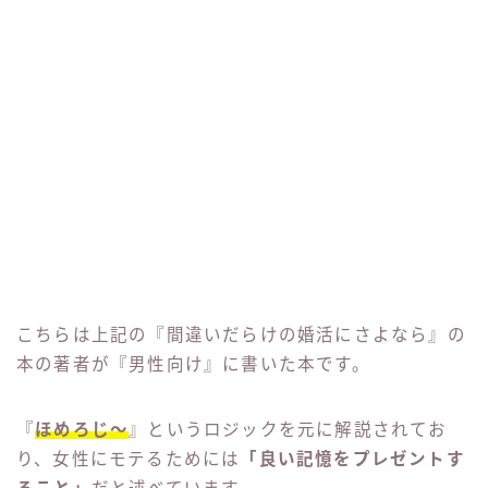
を元に
具体的にモテる方法
が述べられています。まず
はこのロジックを頭に落とし込んで行動することが重
要であり、世間の言う
『理想の女』になるための行動
をしてもモテることはありません。
こちらの本でモテるためのテクニック、婚活テクニッ
クを学ぶと
自然にモテるようになります
。今既にモテ
ている方もこの本を読めば
『楽勝でモテる』
ようにな
ります。
男性が出会うために読むと良い本