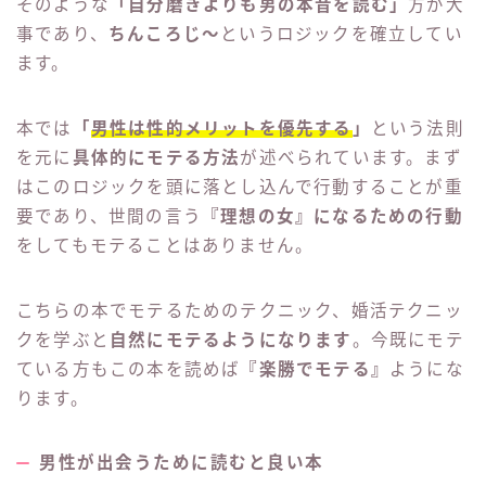
料理教室に行ったり、ネイルをしたりと婚活女性にと
っては一番意味のないもの
だと著者は一刀両断してま
す。
そのような
「自分磨きよりも男の本音を読む」
方が大
事であり、
ちんころじ〜
というロジックを確立してい
ます。
本では
「
男性は性的メリットを優先する
」
という法則