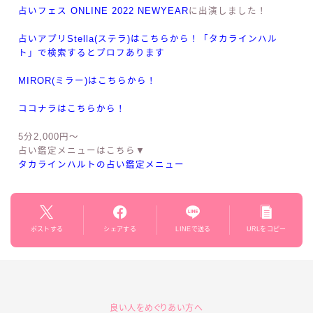
（占いで）宇宙を手に入れる占い皇帝。
星読みを中心に1,000人以上は鑑定したことある、占い大好き
な36歳。
星読みは中学生の頃から学びはじめ20年以上経験。
17live、YouTube、LIVE812、インスタライブなどで占いの配
信経験あり。
現在はStella(ステラ)、MIROR(ミラー)、ココナラで占い中。
実際に占い師として活動し、マッチングアプリを通じての恋愛
相談もたくさん受けました。
占いフェス ONLINE 2022 NEWYEAR
に出演しました！
占いアプリStella(ステラ)はこちらから！「タカラインハル
ト」で検索するとプロフあります
MIROR(ミラー)はこちらから！