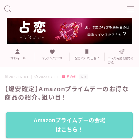
MENU
こい
プロフィール
既婚者専用マッチングアプリ
プロフィール
マッチングアプリ
配信アプリの出会い
二人の距離を縮める
方法
マッチングアプリ
2022.07.01
2023.07.11
その他
PR
【爆安確定】Amazonプライムデーのお得な
マッチングアプリでの誘い方や注意点
商品の紹介、狙い目！
二人の距離を縮める方法
Amazonプライムデーの会場
おすすめの出会いの場
はこちら！