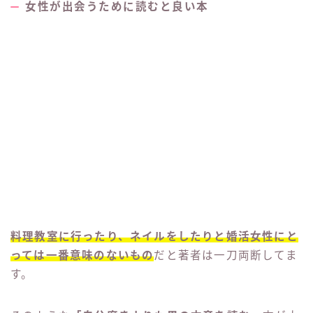
主に
「現役占い師がおすすめのマッチングアプリ」
を
紹介する当ブログですが、Amazonプライムデーに限
らず、Amazon（アマゾン）に売っている本では特に
以下の
クオリティの高いモテ本をプッシュ
してます。
マッチ
こちらを読んでぜひモテるテクを身につけ、
ングアプリでの出会いに一歩でも近づいて
ください！！
女性が出会うために読むと良い本