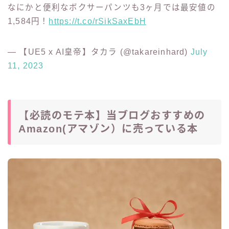
メンズ向け
ゼレンスキー風？な緑のチャンピオンTシャツはプラ
イムデー限定セールで、1,333円で直近3ヶ月では最安
値！
https://t.co/44dsJOA74R
— 【UE5 x AI皇帝】タカラ (@takareinhard)
July
11, 2023
なにかと便利なボクサーパンツも3ヶ月では最安値の
1,584円！
https://t.co/rSikSaxEbH
— 【UE5 x AI皇帝】タカラ (@takareinhard)
July