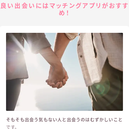
ココナラはこちらから！
5分2,000円〜
占い鑑定メニューはこちら▼
タカラインハルトの占い鑑定メニュー
ポストする
シェアする
LINEで送る
URLをコピー
良い人をめぐりあい方へ
良い出会いにはマッチングアプリがおすす
め！