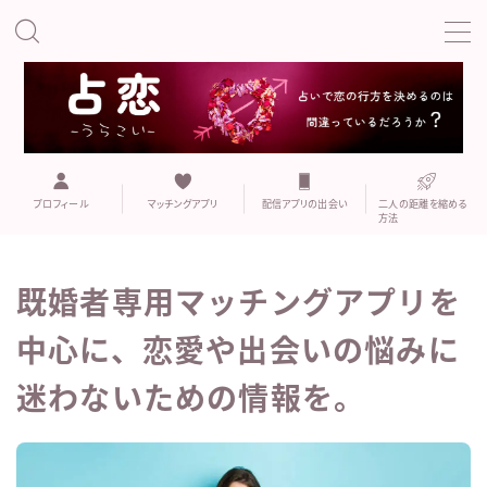
MENU
こい
プロフィール
既婚者専用マッチングアプリ
プロフィール
マッチングアプリ
配信アプリの出会い
二人の距離を縮める
方法
マッチングアプリ
既婚者専用マッチングアプリを
マッチングアプリでの誘い方や注意点
中心に、恋愛や出会いの悩みに
二人の距離を縮める方法
迷わないための情報を。
おすすめの出会いの場