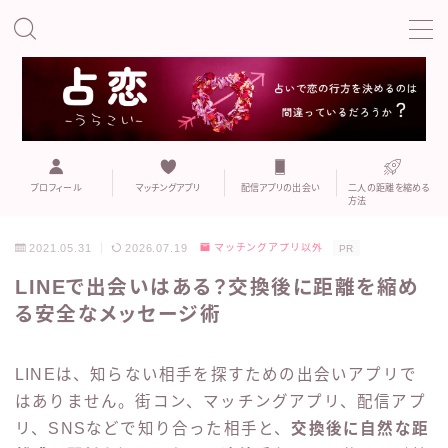
MENU
こい
プロフィール
既婚者専用マッチングアプリ
プロフィール
マッチングアプリ
配信アプリの出会い
二人の距離を縮める
方法
マッチングアプリ
2021.05.31
2026.07.19
マッチングアプリ以外
PR
LINEで出会いはある？交換後に距離を縮め
マッチングアプリでの誘い方や注意点
る安全なメッセージ術
二人の距離を縮める方法
LINEは、知らない相手を探すための出会いアプリで
はありません。街コン、マッチングアプリ、配信アプ
おすすめの出会いの場
リ、SNSなどで知り合った相手と、
交換後に自然な距