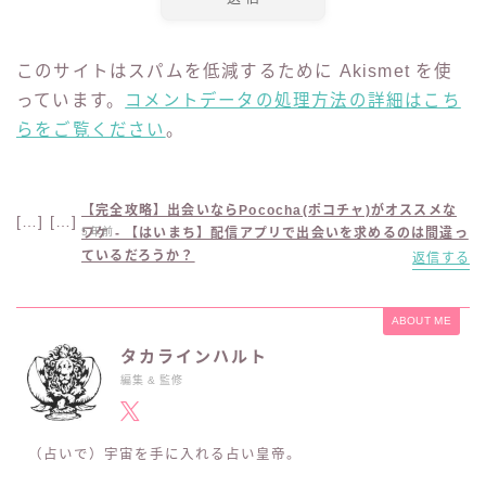
このサイトはスパムを低減するために Akismet を使
っています。
コメントデータの処理方法の詳細はこち
らをご覧ください
。
【完全攻略】出会いならPococha(ポコチャ)がオススメな
[…] […]
ワケ - 【はいまち】配信アプリで出会いを求めるのは間違っ
5年前
ているだろうか？
返信する
ABOUT ME
タカラインハルト
編集 & 監修
（占いで）宇宙を手に入れる占い皇帝。