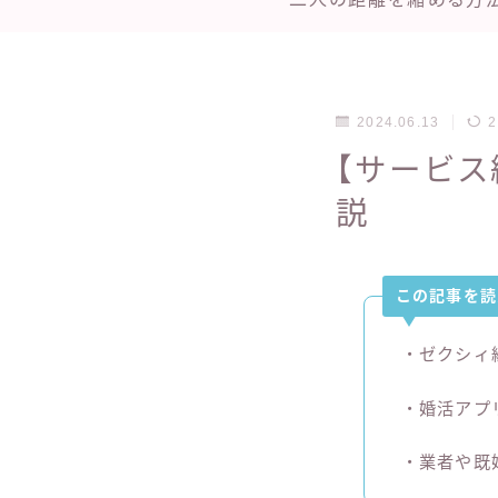
2024.06.13
2
【サービ
説
この記事を読
・ゼクシィ
・婚活アプ
・業者や既