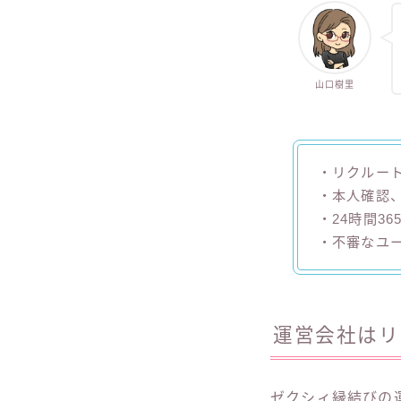
山口樹里
・リクルー
・本人確認
・24時間3
・不審なユ
運営会社はリ
ゼクシィ縁結びの