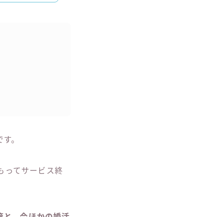
です。
をもってサービス終
策と、今ほかの婚活