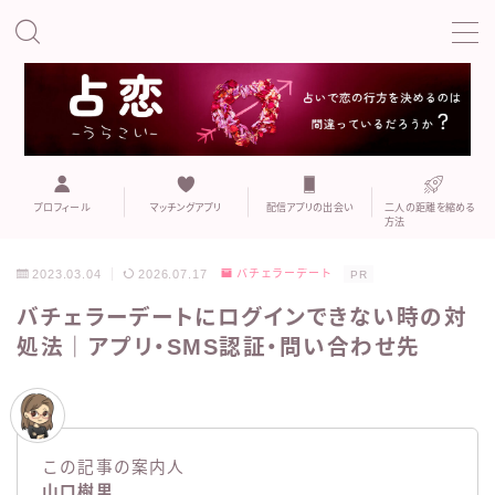
MENU
こい
プロフィール
既婚者専用マッチングアプリ
プロフィール
マッチングアプリ
配信アプリの出会い
二人の距離を縮める
方法
マッチングアプリ
2023.03.04
2026.07.17
バチェラーデート
PR
バチェラーデートにログインできない時の対
マッチングアプリでの誘い方や注意点
処法｜アプリ・SMS認証・問い合わせ先
二人の距離を縮める方法
おすすめの出会いの場
この記事の案内人
山口樹里