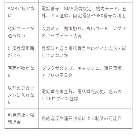
SMSが届かな
電話番号、SMS受信設定、機内モード、圏
い
外、iPad登録、固定電話や050番号の利用
認証コードが
入力ミス、期限切れ、古いコード、アプリ
通らない
のアップデート状況
新規登録画面
登録時と違う電話番号やログイン方法を試
が出る
していないか
画面が動かな
ブラウザのタブ、キャッシュ、通信環境、
い
アプリの不具合
以前のアカウ
電話番号未登録、電話番号変更、過去の
ントに入れな
LINEログイン登録
い
利用停止・強
規約違反や運営判断による制限の可能性
制退会