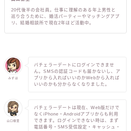
その他
20代後半の会社員。仕事に理解のある年上男性と
巡り合うために、婚活パーティーやマッチングアプ
問い合わせ
リ、結婚相談所で現在2年ほど活動中。
電話占い
バチェラーデートにログインできませ
ん。SMSの認証コードも届かないし、ア
プリから入ればいいのかWebから入れば
みずほ
いいのかも分からなくなりました。
バチェラーデートは現在、Web版だけで
なくiPhone・Androidアプリからも利用
できます。ログインできない時は、まず
山口樹里
電話番号・SMS受信設定・キャッシュ・