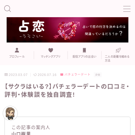
MENU
こい
プロフィール
既婚者専用マッチングアプリ
プロフィール
マッチングアプリ
配信アプリの出会い
二人の距離を縮める
方法
マッチングアプリ
2023.03.07
2026.07.16
バチェラーデート
PR
【サクラはいる?】バチェラーデートの口コミ・
マッチングアプリでの誘い方や注意点
評判・体験談を独自調査!
二人の距離を縮める方法
おすすめの出会いの場
この記事の案内人
山口樹里