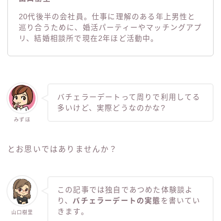
その他
20代後半の会社員。仕事に理解のある年上男性と
巡り合うために、婚活パーティーやマッチングアプ
問い合わせ
リ、結婚相談所で現在2年ほど活動中。
電話占い
バチェラーデートって周りで利用してる
多いけど、実際どうなのかな?
みずほ
とお思いではありませんか？
この記事では独自であつめた体験談よ
り、
バチェラーデートの実態
を書いてい
きます。
山口樹里