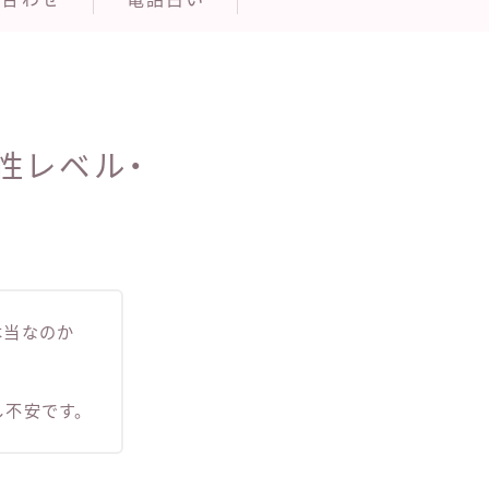
性レベル・
本当なのか
し不安です。