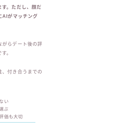
ます。ただし、顔だ
AIがマッチング
ながらデート後の評
です。
性、付き合うまでの
ない
選ぶ
評価も大切